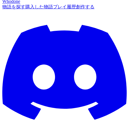
Whodone
物語を探す
購入した物語
プレイ履歴
創作する