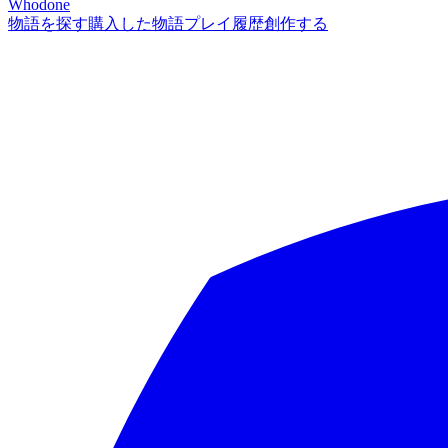
Whodone
物語を探す
購入した物語
プレイ履歴
創作する