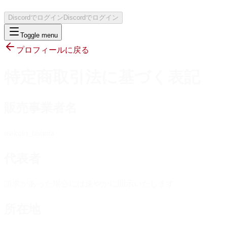
Discordでログイン
Discordでログイン
Toggle menu
プロフィールに戻る
特定商取引法に基づく表記
販売事業者名
makoto_himura
代表者
請求があった場合には速やかに開示いたします
所在地