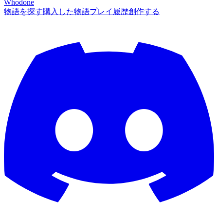
Whodone
物語を探す
購入した物語
プレイ履歴
創作する