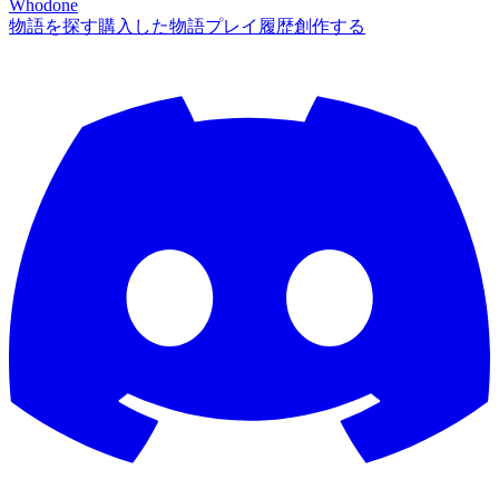
Whodone
物語を探す
購入した物語
プレイ履歴
創作する