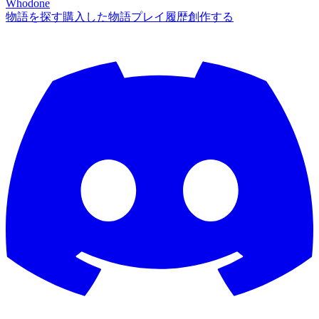
Whodone
物語を探す
購入した物語
プレイ履歴
創作する