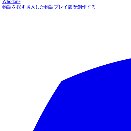
Whodone
物語を探す
購入した物語
プレイ履歴
創作する