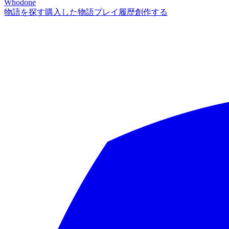
Whodone
物語を探す
購入した物語
プレイ履歴
創作する