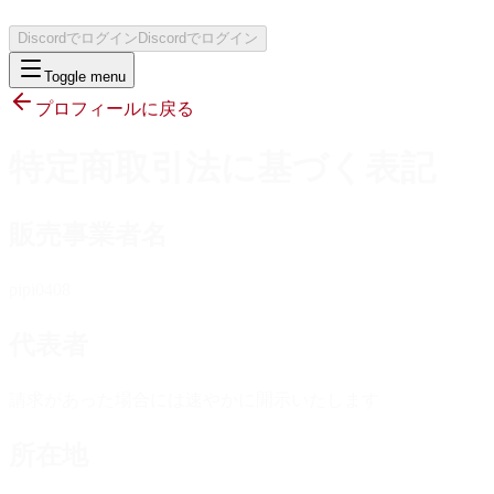
Discordでログイン
Discordでログイン
Toggle menu
プロフィールに戻る
特定商取引法に基づく表記
販売事業者名
pipi0408
代表者
請求があった場合には速やかに開示いたします
所在地