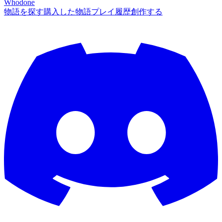
Whodone
物語を探す
購入した物語
プレイ履歴
創作する