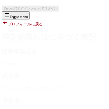
Discordでログイン
Discordでログイン
Toggle menu
プロフィールに戻る
特定商取引法に基づく表記
販売事業者名
kameppi0121
代表者
請求があった場合には速やかに開示いたします
所在地