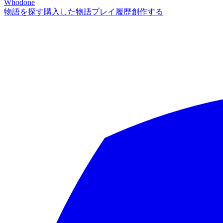
Whodone
物語を探す
購入した物語
プレイ履歴
創作する