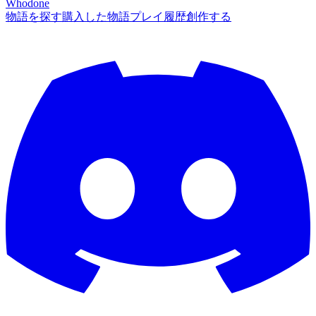
Whodone
物語を探す
購入した物語
プレイ履歴
創作する