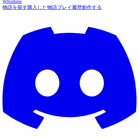
Whodone
物語を探す
購入した物語
プレイ履歴
創作する