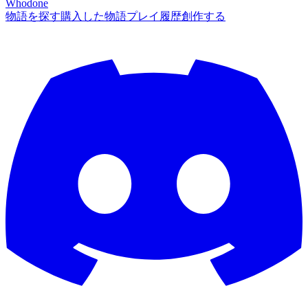
Whodone
物語を探す
購入した物語
プレイ履歴
創作する