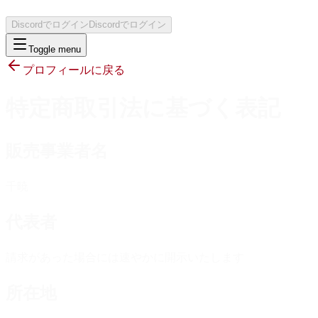
Discordでログイン
Discordでログイン
Toggle menu
プロフィールに戻る
特定商取引法に基づく表記
販売事業者名
千暁
代表者
請求があった場合には速やかに開示いたします
所在地