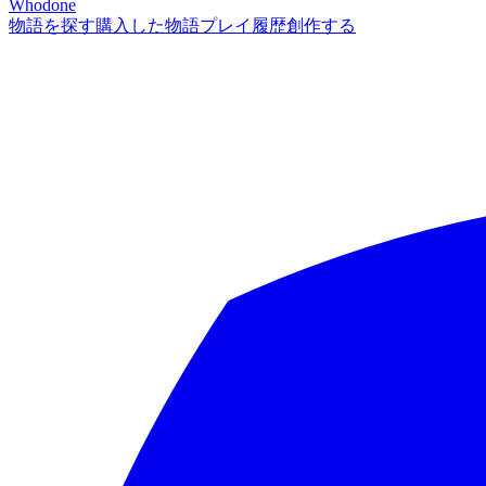
Whodone
物語を探す
購入した物語
プレイ履歴
創作する