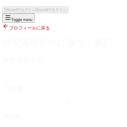
Discordでログイン
Discordでログイン
Toggle menu
プロフィールに戻る
特定商取引法に基づく表記
販売事業者名
suu1355
代表者
請求があった場合には速やかに開示いたします
所在地