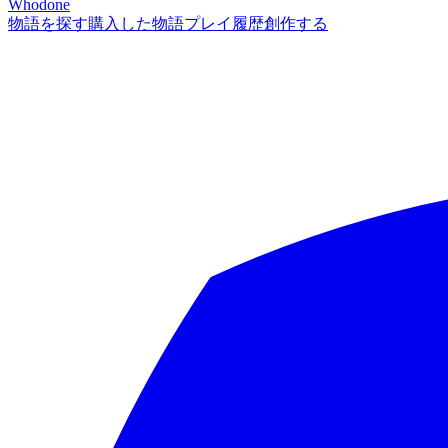
Whodone
物語を探す
購入した物語
プレイ履歴
創作する