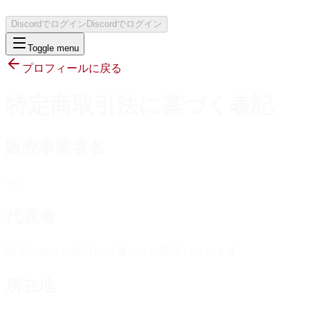
Discordでログイン
Discordでログイン
Toggle menu
プロフィールに戻る
特定商取引法に基づく表記
販売事業者名
twe.
代表者
請求があった場合には速やかに開示いたします
所在地