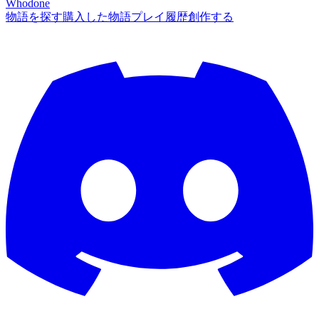
Whodone
物語を探す
購入した物語
プレイ履歴
創作する