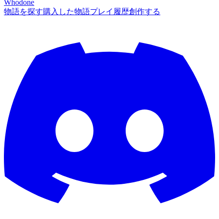
Whodone
物語を探す
購入した物語
プレイ履歴
創作する