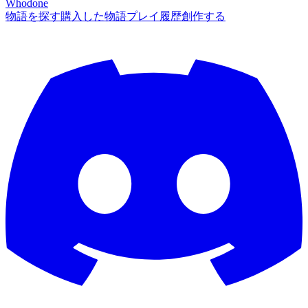
Whodone
物語を探す
購入した物語
プレイ履歴
創作する