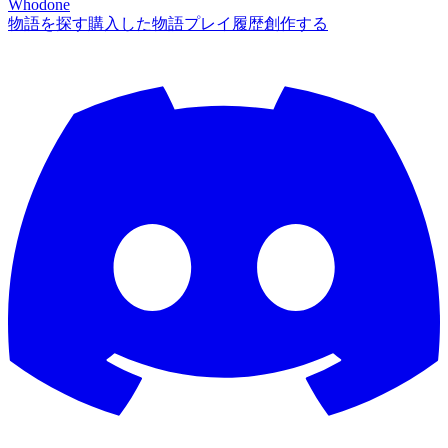
Whodone
物語を探す
購入した物語
プレイ履歴
創作する