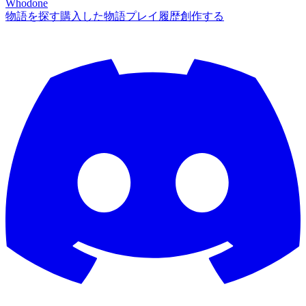
Whodone
物語を探す
購入した物語
プレイ履歴
創作する