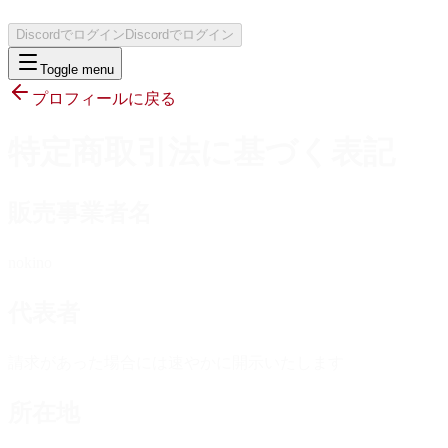
Discordでログイン
Discordでログイン
Toggle menu
プロフィールに戻る
特定商取引法に基づく表記
販売事業者名
nokino
代表者
請求があった場合には速やかに開示いたします
所在地