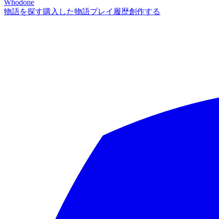
Whodone
物語を探す
購入した物語
プレイ履歴
創作する