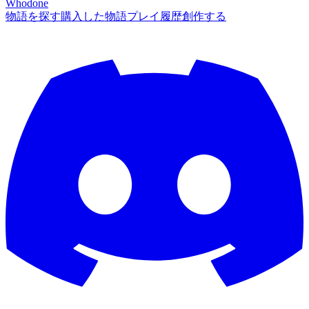
Whodone
物語を探す
購入した物語
プレイ履歴
創作する