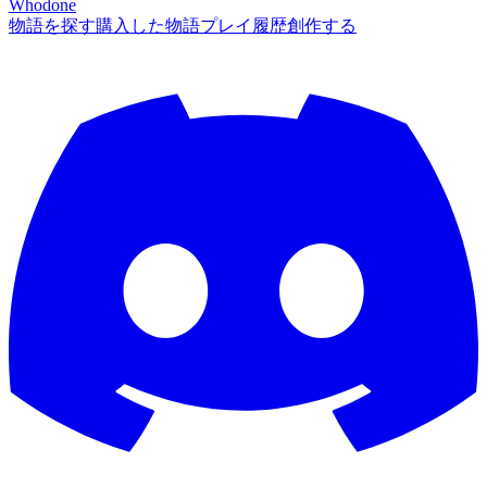
Whodone
物語を探す
購入した物語
プレイ履歴
創作する