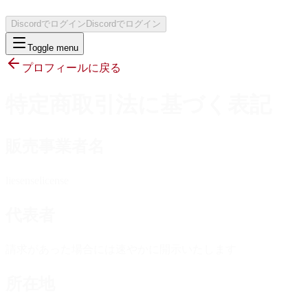
Discordでログイン
Discordでログイン
Toggle menu
プロフィールに戻る
特定商取引法に基づく表記
販売事業者名
liesenselicense
代表者
請求があった場合には速やかに開示いたします
所在地