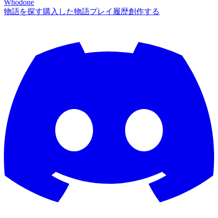
Whodone
物語を探す
購入した物語
プレイ履歴
創作する