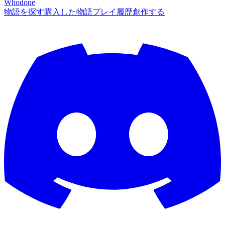
Whodone
物語を探す
購入した物語
プレイ履歴
創作する