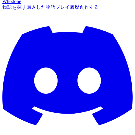
Whodone
物語を探す
購入した物語
プレイ履歴
創作する