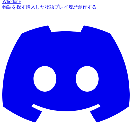
Whodone
物語を探す
購入した物語
プレイ履歴
創作する