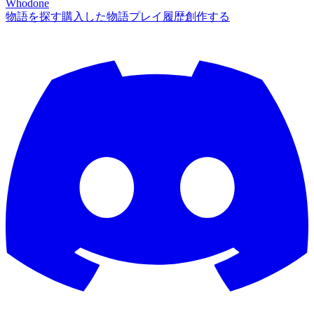
Whodone
物語を探す
購入した物語
プレイ履歴
創作する