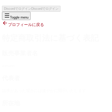
Discordでログイン
Discordでログイン
Toggle menu
プロフィールに戻る
特定商取引法に基づく表記
販売事業者名
asesurei
代表者
請求があった場合には速やかに開示いたします
所在地