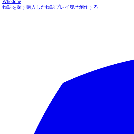
Whodone
物語を探す
購入した物語
プレイ履歴
創作する