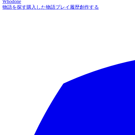
Whodone
物語を探す
購入した物語
プレイ履歴
創作する