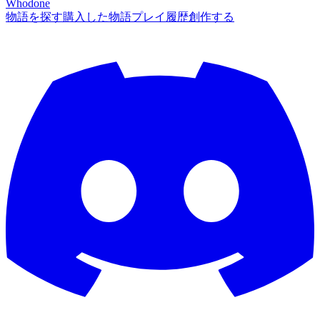
Whodone
物語を探す
購入した物語
プレイ履歴
創作する