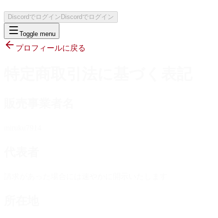
Discordでログイン
Discordでログイン
Toggle menu
プロフィールに戻る
特定商取引法に基づく表記
販売事業者名
miruku7914
代表者
請求があった場合には速やかに開示いたします
所在地