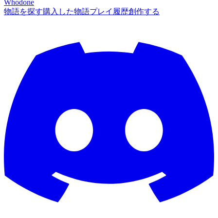
Whodone
物語を探す
購入した物語
プレイ履歴
創作する