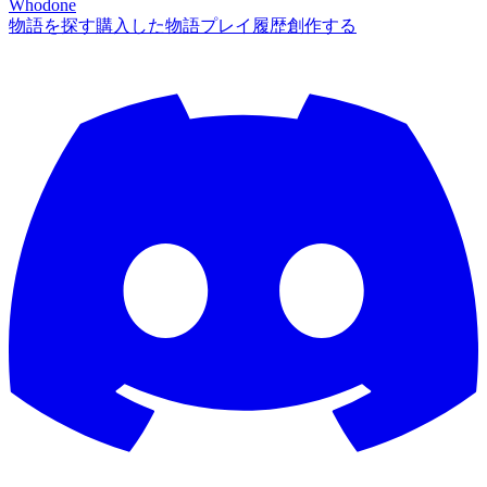
Whodone
物語を探す
購入した物語
プレイ履歴
創作する