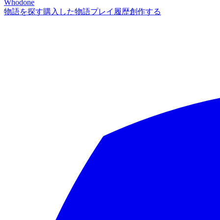
Whodone
物語を探す
購入した物語
プレイ履歴
創作する