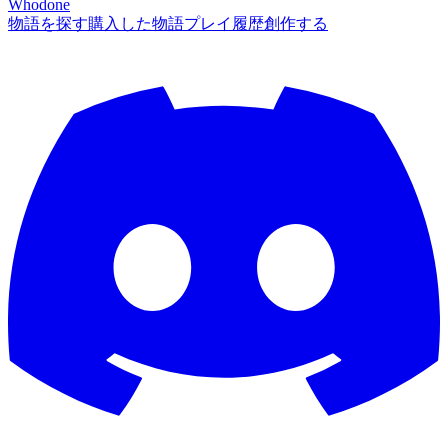
Whodone
物語を探す
購入した物語
プレイ履歴
創作する