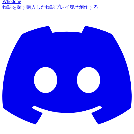
Whodone
物語を探す
購入した物語
プレイ履歴
創作する