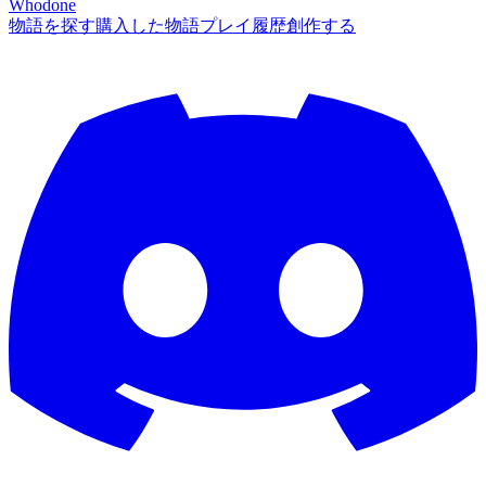
Whodone
物語を探す
購入した物語
プレイ履歴
創作する