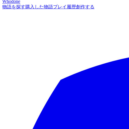
Whodone
物語を探す
購入した物語
プレイ履歴
創作する