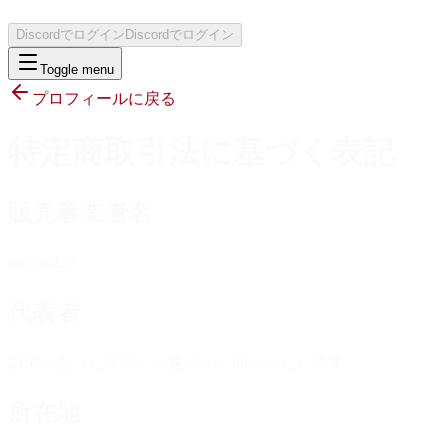
Discordでログイン
Discordでログイン
Toggle menu
プロフィールに戻る
特定商取引法に基づく表記
販売事業者名
tonbo9232
代表者
請求があった場合には速やかに開示いたします
所在地