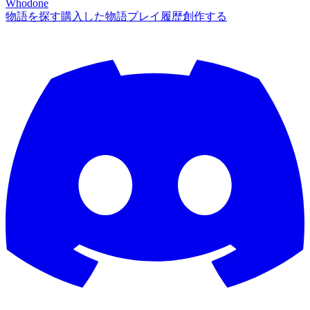
Whodone
物語を探す
購入した物語
プレイ履歴
創作する