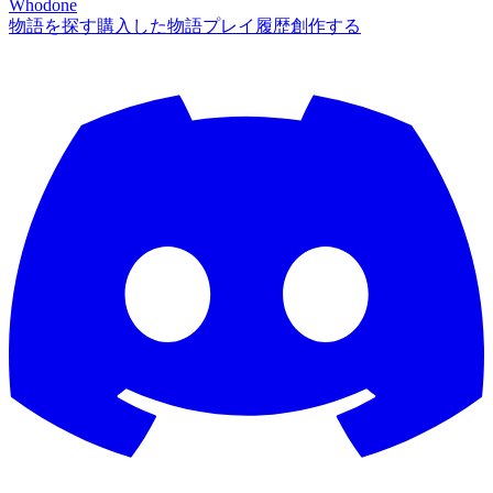
Whodone
物語を探す
購入した物語
プレイ履歴
創作する