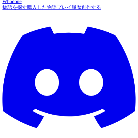
Whodone
物語を探す
購入した物語
プレイ履歴
創作する