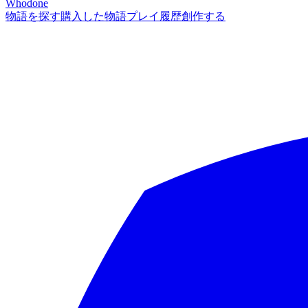
Whodone
物語を探す
購入した物語
プレイ履歴
創作する