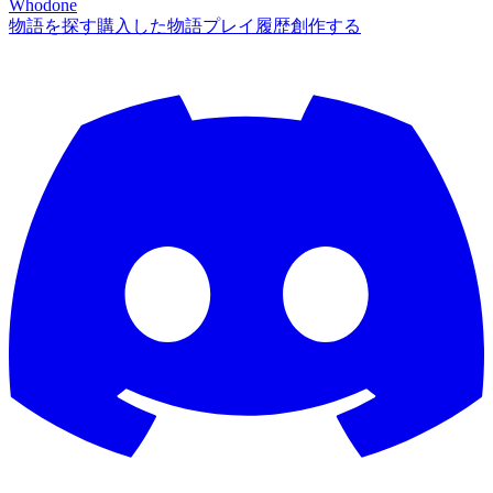
Whodone
物語を探す
購入した物語
プレイ履歴
創作する