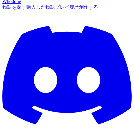
Whodone
物語を探す
購入した物語
プレイ履歴
創作する