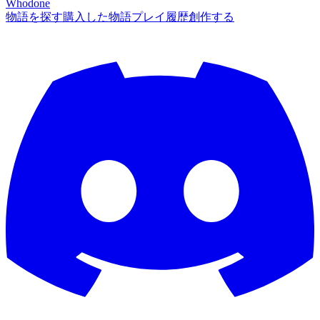
Whodone
物語を探す
購入した物語
プレイ履歴
創作する