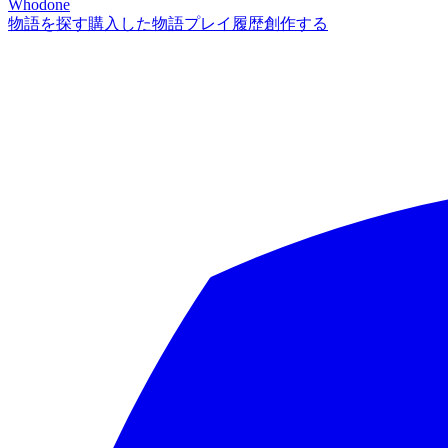
Whodone
物語を探す
購入した物語
プレイ履歴
創作する