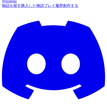
Whodone
物語を探す
購入した物語
プレイ履歴
創作する