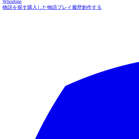
Whodone
物語を探す
購入した物語
プレイ履歴
創作する