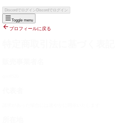
Discordでログイン
Discordでログイン
Toggle menu
プロフィールに戻る
特定商取引法に基づく表記
販売事業者名
qoo8520
代表者
請求があった場合には速やかに開示いたします
所在地