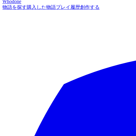
Whodone
物語を探す
購入した物語
プレイ履歴
創作する