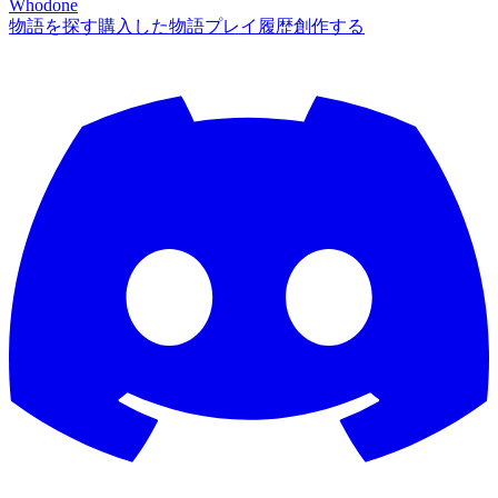
Whodone
物語を探す
購入した物語
プレイ履歴
創作する