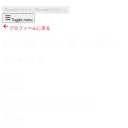
Discordでログイン
Discordでログイン
Toggle menu
プロフィールに戻る
特定商取引法に基づく表記
販売事業者名
yamase9469
代表者
請求があった場合には速やかに開示いたします
所在地